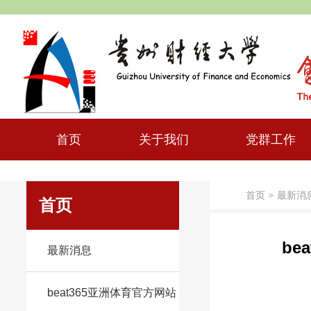
首页
关于我们
党群工作
首页
最新消
>
首页
be
最新消息
beat365亚洲体育官方网站