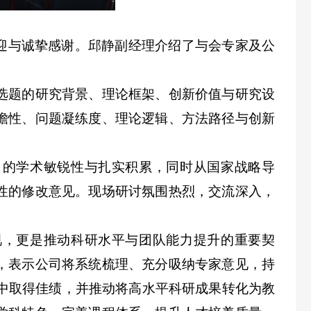
迎与诚挚感谢。邱静副经理介绍了与会专家及公
自选题的研究背景、理论框架、创新价值与研究设
瞻性、问题凝练度、理论逻辑、方法路径与创新
出的学术敏锐性与扎实积累，同时从国家战略导
性的修改意见。现场研讨氛围热烈，交流深入，
视，更是推动科研水平与团队能力提升的重要契
，表示公司将系统梳理、充分吸纳专家意见，持
报中取得佳绩，并推动将高水平科研成果转化为教