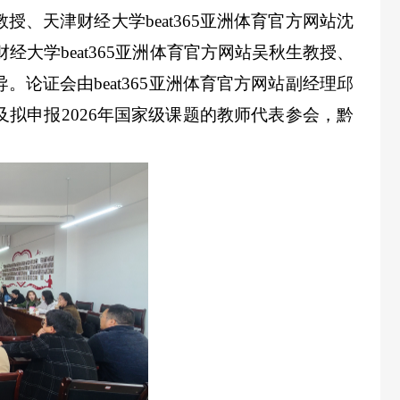
、天津财经大学beat365亚洲体育官方网站沈
经大学beat365亚洲体育官方网站吴秋生教授、
论证会由beat365亚洲体育官方网站副经理邱
拟申报2026年国家级课题的教师代表参会，黔