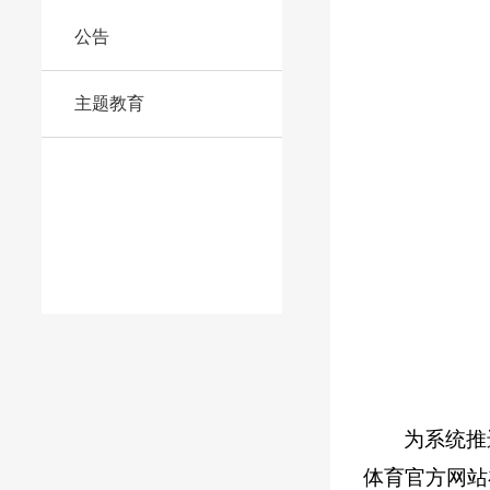
公告
主题教育
为系统推
体育官方网站