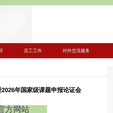
研
员工工作
对外交流服务
暨2026年国家级课题申报论证会
数：
育-官方网站