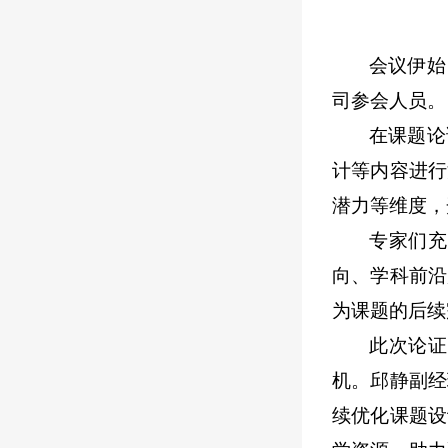
会议伊始
司参会人员。
在课题论
计等内容进行
潜力等维度，
专家们充
向、学科前沿
为课题的后续
此次论证
机。邱静副经
续优化课题设