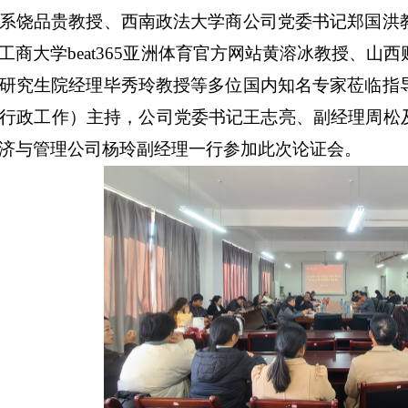
系饶品贵教授、西南政法大学商公司党委书记郑国洪教授
商大学beat365亚洲体育官方网站黄溶冰教授、山西财
研究生院经理毕秀玲教授等多位国内知名专家莅临指导。
行政工作）主持，公司党委书记王志亮、副经理周松及
济与管理公司杨玲副经理一行参加此次论证会。