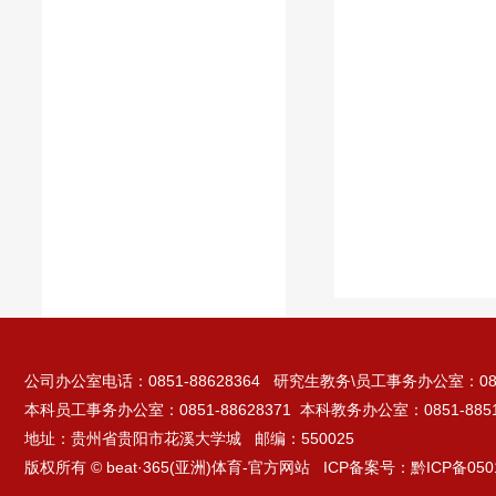
公司办公室电话：0851-88628364 研究生教务\员工事务办公室：0851-8
本科员工事务办公室：0851-88628371 本科教务办公室：0851-8851
地址：贵州省贵阳市花溪大学城 邮编：550025
版权所有 © beat·365(亚洲)体育-官方网站 ICP备案号：黔ICP备0501