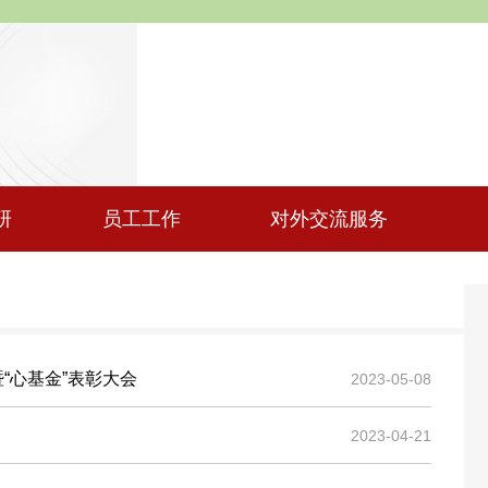
研
员工工作
对外交流服务
暨“心基金”表彰大会
2023-05-08
2023-04-21