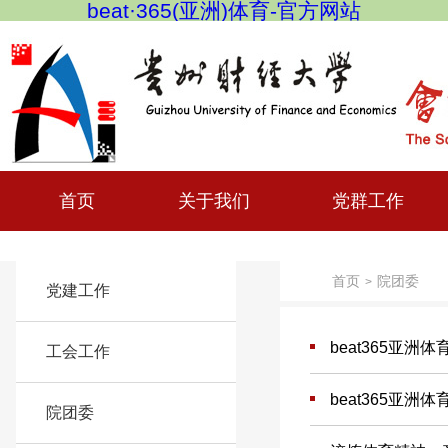
beat·365(亚洲)体育-官方网站
首页
关于我们
党群工作
首页
院团委
>
党建工作
beat365亚
工会工作
beat365亚
院团委